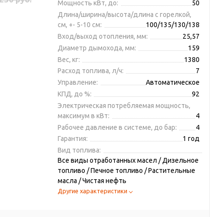
Мощность кВт, до:
50
Длина/ширина/высота/длина с горелкой,
см, +- 5-10 см:
100/135/130/138
Вход/выход отопления, мм:
25,57
Диаметр дымохода, мм:
159
Вес, кг:
1380
Расход топлива, л/ч:
7
Управление:
Автоматическое
КПД, до %:
92
Электрическая потребляемая мощность,
максимум в кВт:
4
Рабочее давление в системе, до бар:
4
Гарантия:
1 год
Вид топлива:
Все виды отработанных масел / Дизельное
топливо / Печное топливо / Растительные
масла / Чистая нефть
Другие характеристики