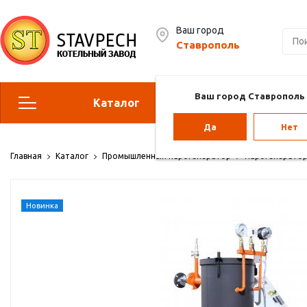
Ваш город
Ставрополь
Ваш город Ставрополь
Каталог
Сервис
Да
Нет
Отопительные котлы
Г
Главная
Каталог
Промышленный парогенератор
Парогенератор
Парогенераторы
Воз
Новинка
Vol
Отопление для теплиц
Па
ба