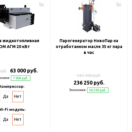
а жидкотопливная
Парогенератор НовоПар на
ОМ АГМ 20 кВт
отработанном масле 35 кг пара
в час
63 000 руб.
руб.
262 500 руб.
номия:
7 000 руб.
236 250 руб.
Компрессор:
Экономия:
26 250 руб.
Да
Нет
Wi-Fi модуль:
Да
Нет