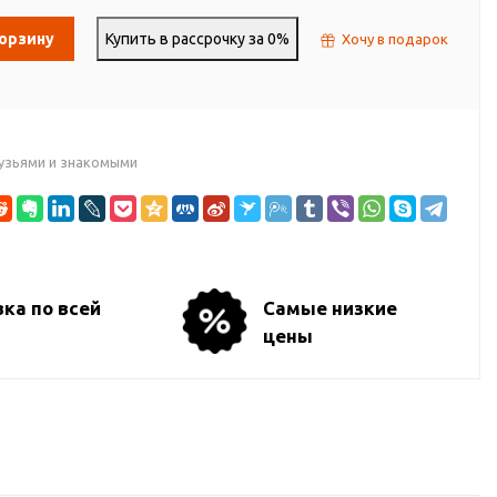
корзину
Купить в рассрочку за 0%
Хочу в подарок
узьями и знакомыми
ка по всей
Самые низкие
цены