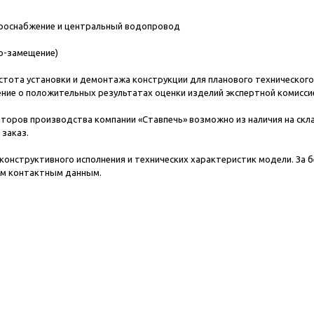
троснабжение и центральный водопровод
то-замещение)
ота установки и демонтажа конструкции для планового технического о
ние о положительных результатах оценки изделий экспертной комисси
ров производства компании «Ставпечь» возможно из наличия на скла
заказ.
конструктивного исполнения и технических характеристик модели. За 
ым контактным данным.