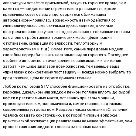
аппаратуры остаётся приемлемой, закупить горючее проще, чем
кажется — предложение стремительно развивается, кроме
привычных советов вида «договоритесь с ближайшим
автосервисом» появилась возможность взаимодействия со
специализированными частными организациями, которые
централизованно закупают и подготавливают топливные составы
на основе отработанных технических масел (фильтрация,
отстаивание, сепарация по вязкости, теплотворным
характеристикам и т. д.). Более того, самые передовые модели
способны перерабатывать несколько видов горючего. Последнее
особенно интересно с точки зрения независимости и снижения
затрат: чем шире диапазон возможностей, тем меньше ваша
«привязка» к конкретному поставщику — всегда можно выбрать то
предложение, цена которого привлекательнее.
Любой котёл серии STV способен функционировать на отработке,
керосине, дизельном или жидком печном топливе вплоть до сырой
нефти и растительных масел, оставаясь при этом мощным,
производительным, экономичным и, самое главное, надёжным
современным устройством. Разработчикам компании «Ставпечь»
удалось создать конструкцию, в которой типовые вопросы
практической эксплуатации реализованы не менее эффективно, чем
процесс сжигания жидкого топлива различных классов.