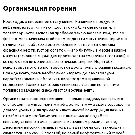
Организация горения
Необходимо небольшое отступление. Различные продукты
нефтепереработки имеют достаточно близкие показатели
теплотворности. Основная проблема заключается в том, что по
физико-механическим свойствам жидкости могут очень серьёзно
отличаться: наиболее дорогие бензины относятся к лёгким
фракциям нефти, густой остаток — это битумные массы и вязкие
мазуты (основное сырьё для производства смазочных составов), в
которых тем не менее запасено немало энергии. Но, чтобы
использовать это тепло, требуется достаточно сложный механизм.
Прежде всего, смесь необходимо нагреть до температуры
парообразования и обогатить кислородом в правильной
пропорции. Только при соблюдении ряда условий полученную
топливовоздушную смесь удастся воспламенить.
Организовать процесс сжигания — только полдела, сделать его
стопроцентно управляемым и эффективным — задача совершенно
другого уровня. Для примера, классической конструкции печь на
отработке эту проблему решает иначе: масло подаётся
непосредственно в очаг горения в капельном режиме, где под
действием высоких температур распадается на составляющие и
сжигается. Это самый простой, но самый неэффективный способ