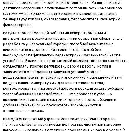
опции не предлагает ни один из изготовителей). Развитая карта
датчиков непрерывно отслеживает состояние всех компонентов
системы — давление масла, его уровень в камере преднагрева,
температуру топлива, очага горения, теплоносителя, геометрию
факела горения.
Результатом совместной работы инженеров компании и
программистов российских предприятий оборонной сферы стала
разработка универсальной горелки, способной моментально
переключаться с одного вида горючего на другой без
необходимости физической перенастройки механической части
устройства. Более того, программный комплекс имеет возможность
осуществлять тонкую регулировку режима работы котла в
зависимости от заданных граничных условий: может
поддерживаться импульсный или экономичный усреднённый темп
поддержания температуры и давления теплоносителя,
контролироваться гистерезис (скорость реакции воды в рубашке
теплообменника на воздействие) — это позволяет успешно
применять котлы серии в системах горячего водоснабжения и
добиваться наивысших показателей экономичности в
отопительных схемах.
Благодаря полностью управляемой геометрии очага сгорания
топливо сжигается практически полностью, чистку при наиболее
нагруженных режимах достаточно производить 1 раз в 2 месяца (в