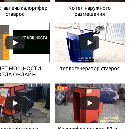
ставпечь калорифер
Котел наружного
ставрос
размещения
ЧЕТ МОЩНОСТИ
теплогенератор ставрос
ОТЛА ОНЛАЙН
логенератор на
Калорифер ставрос 50 квт