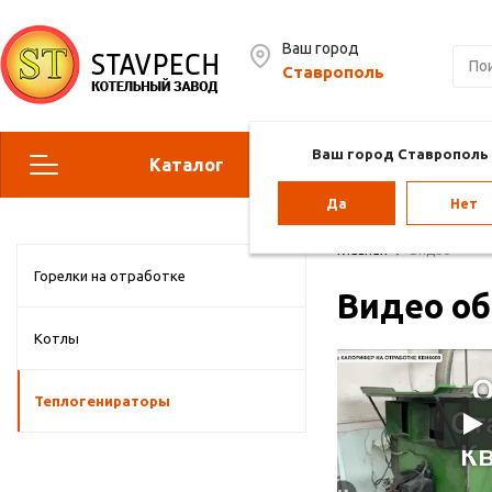
Ваш город
Ставрополь
Ваш город Ставрополь
Каталог
Сервис
Да
Нет
Отопительные котлы
Г
Главная
Видео
Горелки на отработке
Видео об
Парогенераторы
Воз
Котлы
Vol
Теплогенираторы
Отопление для теплиц
Па
ба