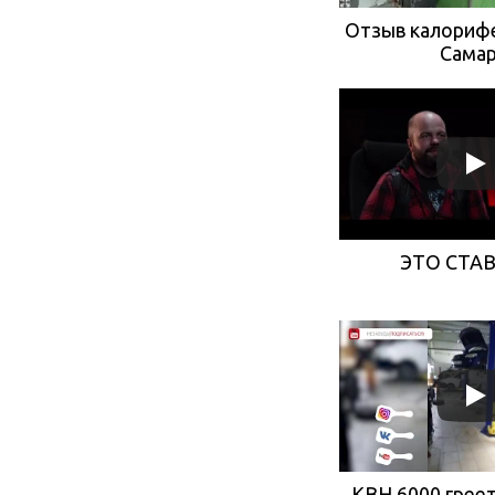
Отзыв калориф
Сама
ЭТО СТА
КВН 6000 греет