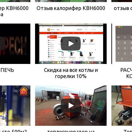
ер КВН6000
Отзыв калорифер КВН6000
отзыв 
ра
ВПЕЧЬ
Скидка на все котлы и
РАС
горелки 10%
К
 сто 500м2
теплогенератор на
Теп