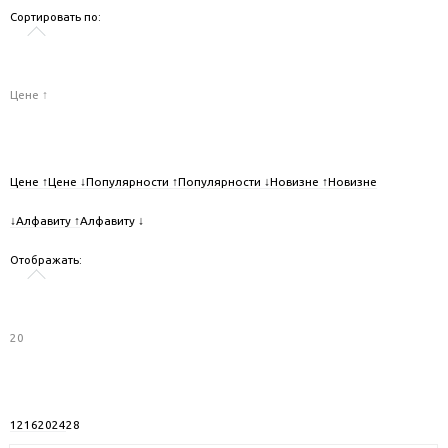
Сортировать по:
Цене ↑
Цене ↑
Цене ↓
Популярности ↑
Популярности ↓
Новизне ↑
Новизне
↓
Алфавиту ↑
Алфавиту ↓
Отображать:
20
12
16
20
24
28