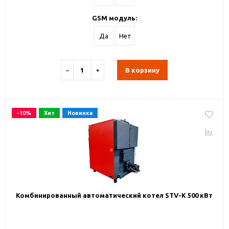
GSM модуль:
Да
Нет
−
+
В корзину
-10%
Хит
Новинка
Комбинированный автоматический котел STV-К 500 кВт