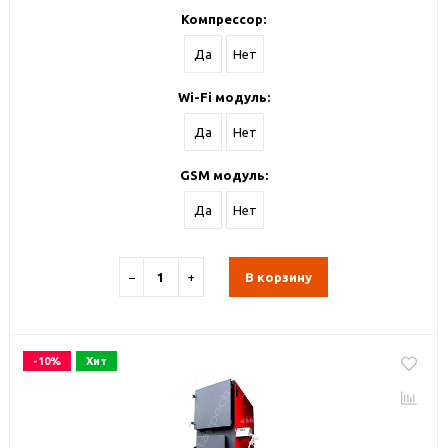
Компрессор:
Да
Нет
Wi-Fi модуль:
Да
Нет
GSM модуль:
Да
Нет
−
+
В корзину
-10%
Хит