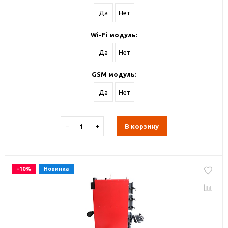
Да
Нет
Wi-Fi модуль:
Да
Нет
GSM модуль:
Да
Нет
−
+
В корзину
-10%
Новинка