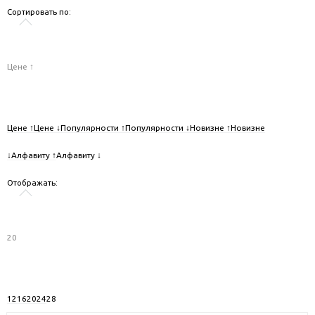
Сортировать по:
Цене ↑
Цене ↑
Цене ↓
Популярности ↑
Популярности ↓
Новизне ↑
Новизне
↓
Алфавиту ↑
Алфавиту ↓
Отображать:
20
12
16
20
24
28