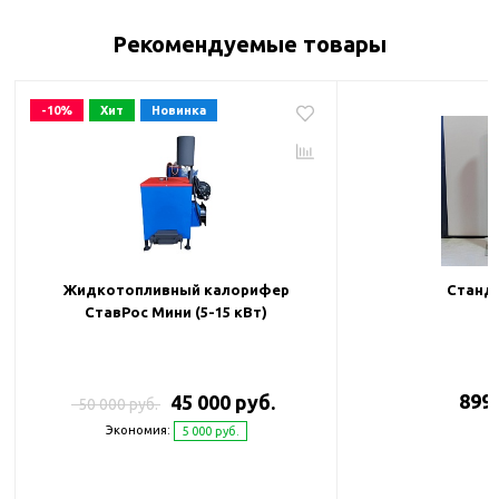
Рекомендуемые товары
-10%
Хит
Новинка
Жидкотопливный калорифер
Станда
СтавРос Мини (5-15 кВт)
899 
45 000 руб.
50 000 руб.
Экономия:
5 000 руб.