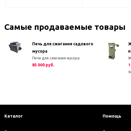
Самые продаваемые товары
Печь для сжигания садового
Ж
мусора
п
ле
Печи для сжигания мусора
Ж
К
85 000 руб.
1
Э
Каталог
Помощь