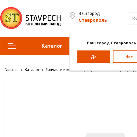
Ваш город
Ставрополь
Ваш город Ставрополь
Каталог
Сервис
Да
Нет
Отопительные котлы
Г
Главная
Каталог
Запчасти и комплектующие
Комплектующие для
Парогенераторы
Воз
Vol
Отопление для теплиц
Па
ба