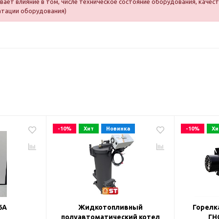
ает влияние в том, числе техническое состояние оборудования, качест
атации оборудования)
-10%
Хит
Новинка
-10%
Хи
6А
Жидкотопливный
Горелк
полуавтоматический котел
ГН