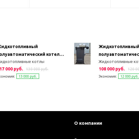
идкотопливный
Жидкотопливны
олуавтоматический котел
полуавтоматичес
идкотопливные котлы
Жидкотопливные к
ДО 5 (80 кВт)
КДО 4 (50 кВт)
17 000 руб.
108 000 руб.
130 000 руб.
120 0
кономия:
13 000 руб.
Экономия:
12 000 руб.
О компании