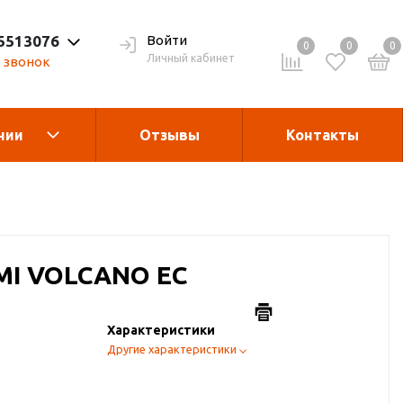
 5513076
Войти
0
0
0
Личный кабинет
 звонок
нии
Отзывы
Контакты
Теплогенераторы
асле
гания
Запчасти и
MI VOLCANO EC
комплектующие
Характеристики
рукции
Дробилка для виногрда
Другие характеристики