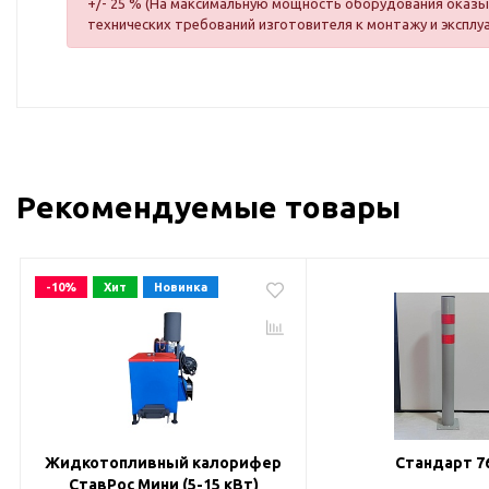
+/- 25 % (На максимальную мощность оборудования оказыв
технических требований изготовителя к монтажу и эксплу
Рекомендуемые товары
-10%
Хит
Новинка
Жидкотопливный калорифер
Стандарт 7
СтавРос Мини (5-15 кВт)