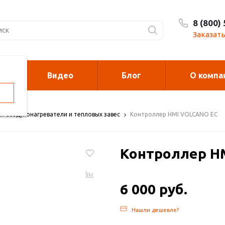
8 (800)
Заказать
Видео
Блог
О компа
орелки
Калориферы на
отработанном м
 воздухонагреватели и тепловых завес
Контроллер HMI VOLCANO EC
духонагреватели
Печи для сжи
Контроллер H
cano и Sonniger
мусора
6 000 руб.
рковочные столбики и
Металлоконст
рьеры
Нашли дешевле?