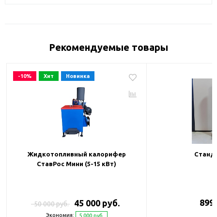
Рекомендуемые товары
-10%
Хит
Новинка
Жидкотопливный калорифер
Станда
СтавРос Мини (5-15 кВт)
899 
45 000 руб.
50 000 руб.
Экономия:
5 000 руб.