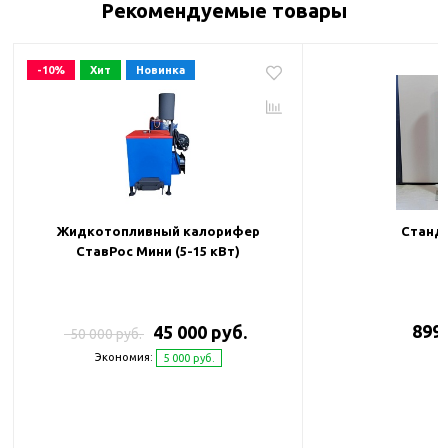
Рекомендуемые товары
-10%
Хит
Новинка
Жидкотопливный калорифер
Станда
СтавРос Мини (5-15 кВт)
899 
45 000 руб.
50 000 руб.
Экономия:
5 000 руб.