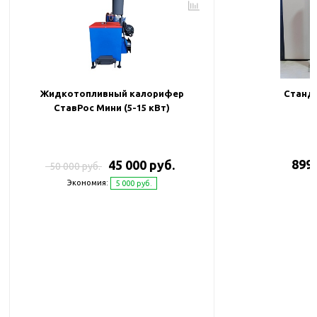
Жидкотопливный калорифер
Станда
СтавРос Мини (5-15 кВт)
899 
45 000 руб.
50 000 руб.
Экономия:
5 000 руб.