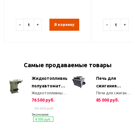
−
+
В корзину
−
+
Самые продаваемые товары
2V
Жидкотопливный
Печь для
е
полуавтоматический
сжигания
ектующие
Жидкотопливные котлы
Печи для сжигания мусора
котел КДО 1 (15
садового
76 500 руб.
85 000 руб.
кВт)
мусора
85 000 руб.
Экономия:
8 500 руб.