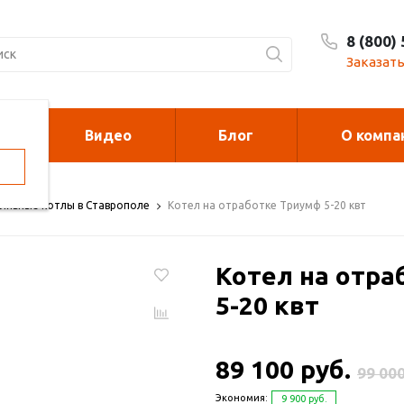
8 (800)
Заказать
Видео
Блог
О компа
орелки
Калориферы на
отработанном м
ливные котлы в Ставрополе
Котел на отработке Триумф 5-20 квт
духонагреватели
Печи для сжи
Котел на отра
cano и Sonniger
мусора
5-20 квт
рковочные столбики и
Металлоконст
89 100 руб.
рьеры
99 000
Экономия:
9 900 руб.