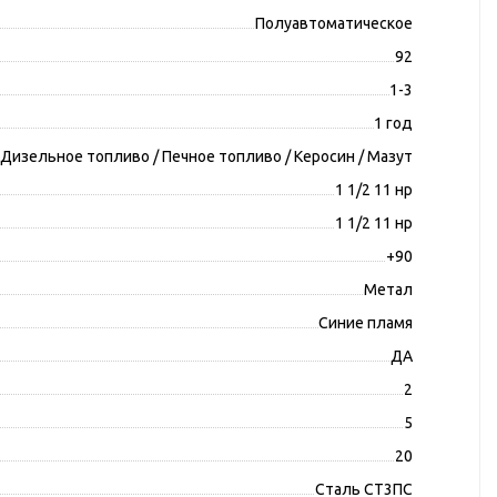
Полуавтоматическое
92
1-3
1 год
Дизельное топливо / Печное топливо / Керосин / Мазут
1 1/2 11 нр
1 1/2 11 нр
+90
Метал
Синие пламя
ДА
2
5
20
Сталь СТ3ПС