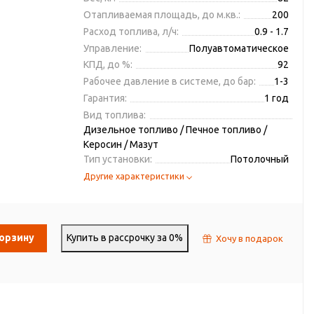
Отапливаемая площадь, до м.кв.:
200
Расход топлива, л/ч:
0.9 - 1.7
Управление:
Полуавтоматическое
КПД, до %:
92
Рабочее давление в системе, до бар:
1-3
Гарантия:
1 год
Вид топлива:
Дизельное топливо / Печное топливо /
Керосин / Мазут
Тип установки:
Потолочный
Другие характеристики
корзину
Купить в рассрочку за 0%
Хочу в подарок