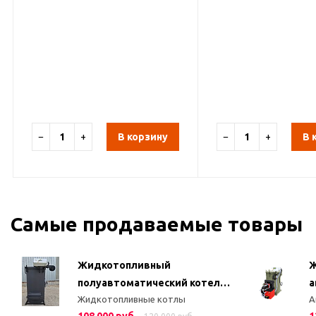
−
+
В корзину
−
+
В 
Самые продаваемые товары
Жидкотопливный
Ж
полуавтоматический котел
а
Жидкотопливные котлы
А
КДО 4 (50 кВт)
(