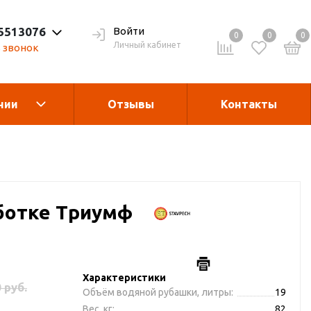
 5513076
Войти
0
0
0
Личный кабинет
 звонок
нии
Отзывы
Контакты
Теплогенераторы
асле
гания
Запчасти и
ботке Триумф
комплектующие
рукции
Дробилка для виногрда
Характеристики
 руб.
Объём водяной рубашки, литры:
19
Вес, кг:
82