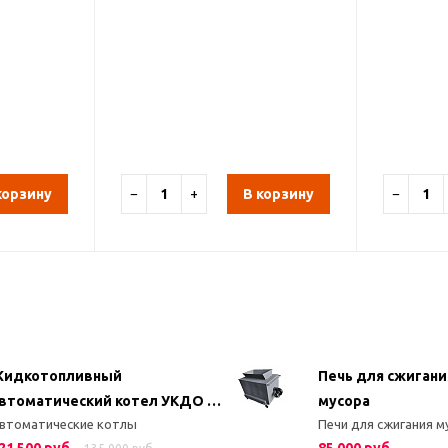
корзину
−
+
В корзину
−
идкотопливный
Печь для сжигани
втоматический котел УКДО 15
мусора
втоматические котлы
Печи для сжигания м
15 кВт)