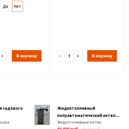
Да
Нет
+
В корзину
−
+
В корзину
я садового
Жидкотопливный
полуавтоматический котел
усора
Жидкотопливные котлы
КДО 2 (28 кВт)