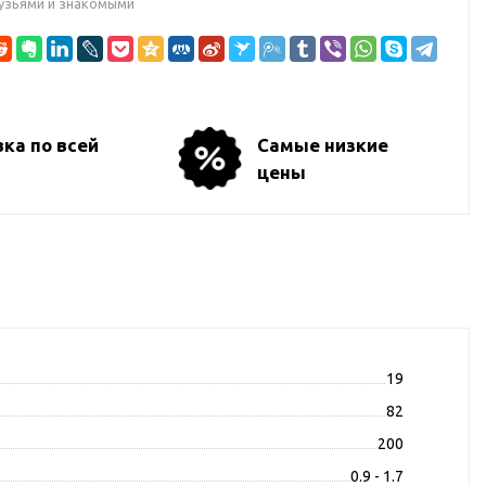
узьями и знакомыми
ка по всей
Самые низкие
цены
19
82
200
0.9 - 1.7