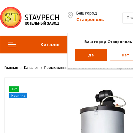
Ваш город
Ставрополь
Ваш город Ставрополь
Каталог
Сервис
Да
Нет
Отопительные котлы
Г
Главная
Каталог
Промышленные котлы в Ставрополе
Жидкотоп
Парогенераторы
Воз
Хит
Vol
Новинка
Отопление для теплиц
Па
ба