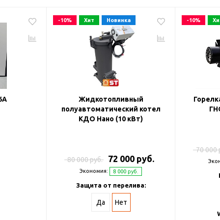
-10%
Хит
Новинка
-10%
Хи
6А
Жидкотопливный
Горелк
полуавтоматический котел
ГН
КДО Нано (10 кВт)
70 000 
72 000 руб.
80 000 руб.
Эко
Экономия:
8 000 руб.
Защита от перелива:
Да
Нет