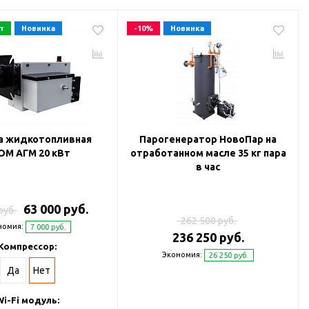
т
Новинка
-10%
Новинка
а жидкотопливная
Парогенератор НовоПар на
ОМ АГМ 20 кВт
отработанном масле 35 кг пара
в час
63 000 руб.
руб.
262 500 руб.
номия:
7 000 руб.
236 250 руб.
Компрессор:
Экономия:
26 250 руб.
Да
Нет
Wi-Fi модуль: