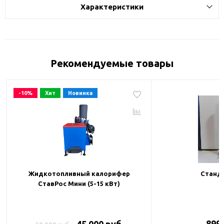
Характеристики
Рекомендуемые товары
-10%
Хит
Новинка
Жидкотопливный калорифер
Станда
СтавРос Мини (5-15 кВт)
899 